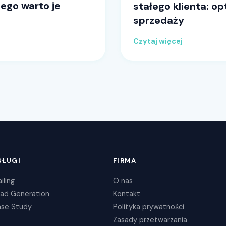
zego warto je
stałego klienta: o
sprzedaży
Czytaj więcej
SŁUGI
FIRMA
iling
O nas
ad Generation
Kontakt
se Study
Polityka prywatności
Zasady przetwarzania