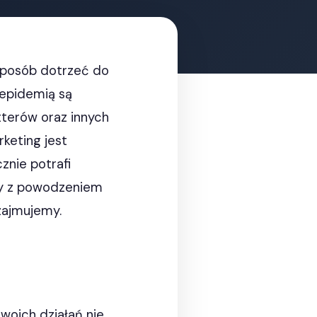
sposób dotrzeć do
 epidemią są
tterów oraz innych
rketing jest
znie potrafi
my z powodzeniem
 zajmujemy.
woich działań nie