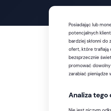
Posiadając lub mon
potencjalnych klien
bardziej skłonni do
ofert, które trafiaj
bezsprzecznie świet
promować dowolny 
zarabiać pieniądze 
Analiza tego
Nie jest niczym odk