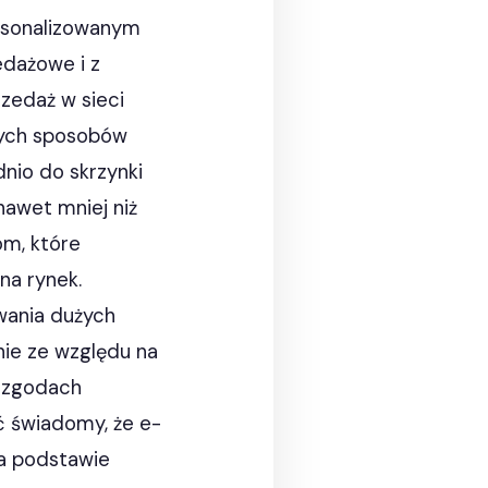
rsonalizowanym
dażowe i z
zedaż w sieci
szych sposobów
nio do skrzynki
awet mniej niż
om, które
na rynek.
wania dużych
nie ze względu na
h zgodach
ć świadomy, że e-
na podstawie