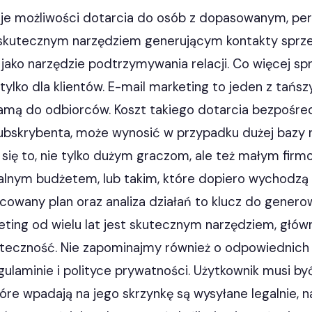
aje możliwości dotarcia do osób z dopasowanym, pe
skutecznym narzędziem generującym kontakty sprze
ako narzędzie podtrzymywania relacji. Co więcej spr
 tylko dla klientów. E-mail marketing to jeden z tań
lamą do odbiorców. Koszt takiego dotarcia bezpośred
ubskrybenta, może wynosić w przypadku dużej bazy n
 się to, nie tylko dużym graczom, ale też małym firm
alnym budżetem, lub takim, które dopiero wychodzą 
owany plan oraz analiza działań to klucz do genero
eting od wielu lat jest skutecznym narzędziem, głów
kuteczność. Nie zapominajmy również o odpowiednic
ulaminie i polityce prywatności. Użytkownik musi by
óre wpadają na jego skrzynkę są wysyłane legalnie, 