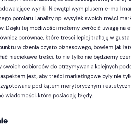
adowalające wyniki. Niewątpliwym plusem e-mail mar
ego pomiaru i analizy np. wysyłek swoich treści mar
ów. Dzięki tej możliwości możemy zwrócić uwagę na 
również porównać, które treści lepiej trafiają w gust
 punktu widzenia czysto biznesowego, bowiem jak ła
łać nieciekawe treści, to nie tylko nie będziemy cze
y swoich odbiorców do otrzymywania kolejnych pod
spektem jest, aby treści marketingowe były nie tylk
przygotowane pod kątem merytorycznym i estetyczny
ć wiadomości, które posiadają błędy.
ie