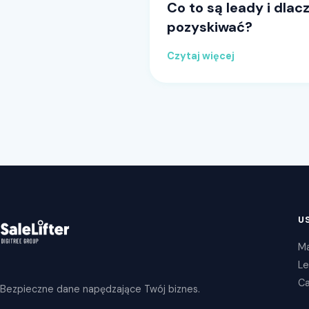
Co to są leady i dlac
pozyskiwać?
Czytaj więcej
U
Ma
Le
Ca
Bezpieczne dane napędzające Twój biznes.