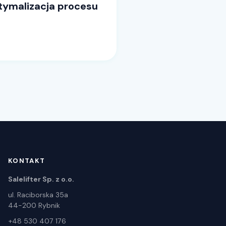
ptymalizacja procesu
KONTAKT
Salelifter Sp. z o.o.
ul. Raciborska 35a
44-200 Rybnik
+48 530 407 176