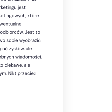
ketingu jest
ketingowych, które
ewentualne
a odbiorców. Jest to
two sobie wyobrazić
rpać zysków, ale
obnych wiadomości.
o ciekawe, ale
m. Nikt przecież