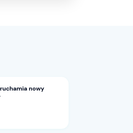
uruchamia nowy
y