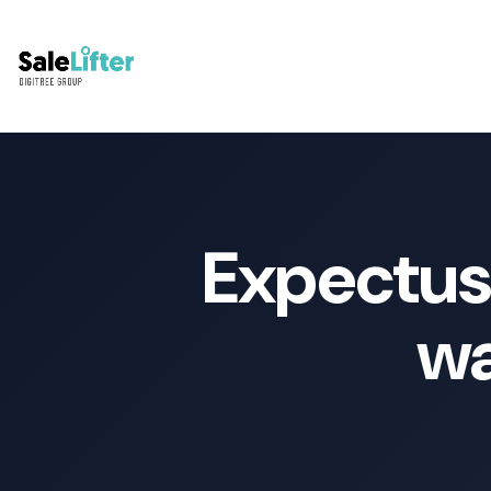
Expectus
wa