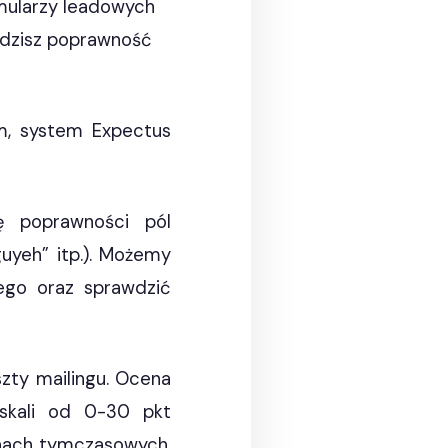
rmularzy leadowych
awdzisz poprawność
m, system Expectus
ę poprawności pól
uyeh” itp.). Możemy
ego oraz sprawdzić
zty mailingu. Ocena
skali od 0-30 pkt
enach tymczasowych,