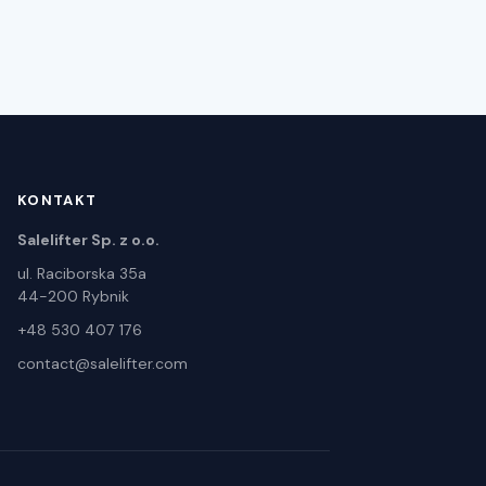
KONTAKT
Salelifter Sp. z o.o.
ul. Raciborska 35a
44-200 Rybnik
+48 530 407 176
contact@salelifter.com