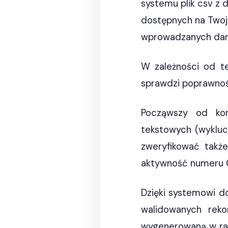
systemu plik csv z
dostępnych na Twoje
wprowadzanych da
W zależności od t
sprawdzi poprawnoś
Począwszy od kom
tekstowych (wykluc
zweryfikować takż
aktywność numeru G
Dzięki systemowi d
walidowanych rek
wygenerowaną w rap