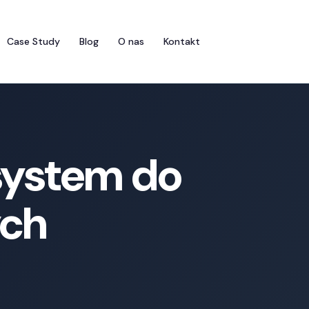
Case Study
Blog
O nas
Kontakt
system do
ych