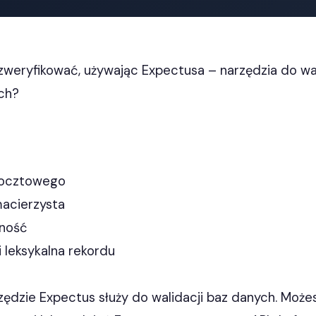
weryfikować, używając Expectusa – narzędzia do wal
ch?
pocztowego
macierzysta
wność
 i leksykalna rekordu
zędzie Expectus służy do walidacji baz danych. Moż