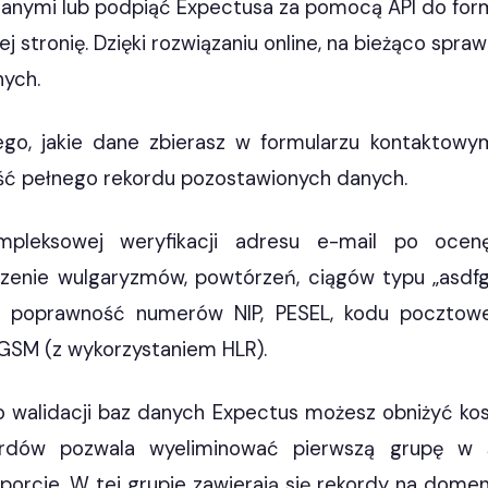
 danymi lub podpiąć Expectusa za pomocą API do fo
j stronię. Dzięki rozwiązaniu online, na bieżąco spr
nych.
ego, jakie dane zbierasz w formularzu kontaktowy
ć pełnego rekordu pozostawionych danych.
pleksowej weryfikacji adresu e-mail po ocen
zenie wulgaryzmów, powtórzeń, ciągów typu „asdfg
e poprawność numerów NIP, PESEL, kodu pocztow
SM (z wykorzystaniem HLR).
o walidacji baz danych Expectus możesz obniżyć kos
ordów pozwala wyeliminować pierwszą grupę w 
orcie. W tej grupie zawierają się rekordy na dom