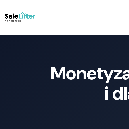
Monetyzac
i d