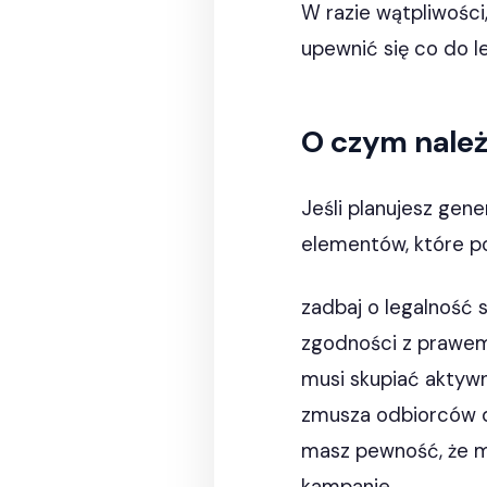
W razie wątpliwości
upewnić się co do l
O czym nale
Jeśli planujesz gen
elementów, które po
zadbaj o legalność 
zgodności z prawem.
musi skupiać aktywn
zmusza odbiorców d
masz pewność, że m