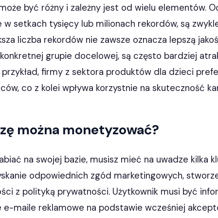
może być różny i zależny jest od wielu elementów. O
e w setkach tysięcy lub milionach rekordów, są zwykle
ksza liczba rekordów nie zawsze oznacza lepszą jakoś
onkretnej grupie docelowej, są często bardziej atra
rzykład, firmy z sektora produktów dla dzieci prefe
ców, co z kolei wpływa korzystnie na skuteczność kamp
azę można monetyzować?
abiać na swojej bazie, musisz mieć na uwadze kilka k
yskanie odpowiednich zgód marketingowych, stworze
ci z polityką prywatności. Użytkownik musi być inf
e e-maile reklamowe na podstawie wcześniej akcepto