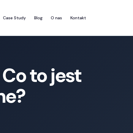
Case Study
Blog
O nas
Kontakt
Co to jest
żne?