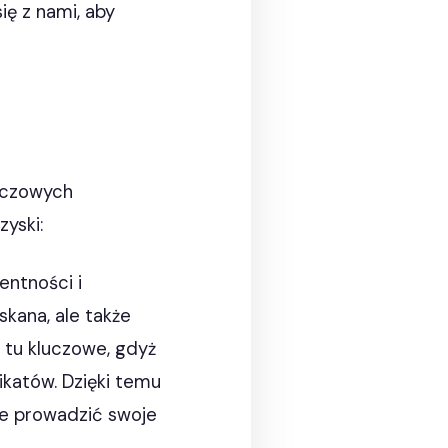
ię z nami, aby
luczowych
yski:
entności i
skana, ale także
 tu kluczowe, gdyż
katów. Dzięki temu
e prowadzić swoje