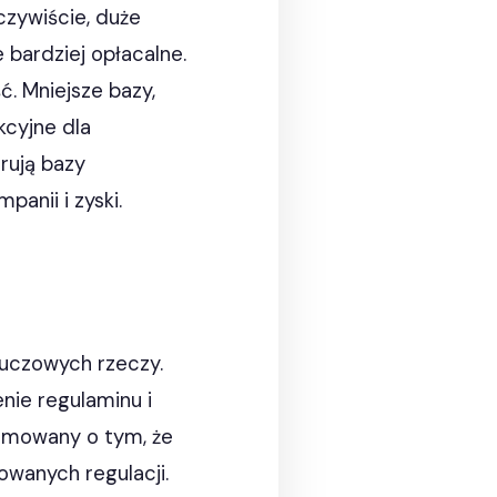
czywiście, duże
 bardziej opłacalne.
ć. Mniejsze bazy,
kcyjne dla
rują bazy
anii i zyski.
luczowych rzeczy.
nie regulaminu i
ormowany o tym, że
wanych regulacji.