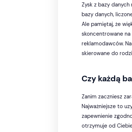
Zysk z bazy danych 
bazy danych, liczon
Ale pamiętaj, że wię
skoncentrowane na k
reklamodawców. Na p
skierowane do rodzi
Czy każdą b
Zanim zaczniesz zar
Najważniejsze to uz
zapewnienie zgodnoś
otrzymuje od Ciebi