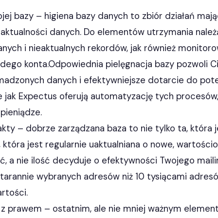
ojej bazy – higiena bazy danych to zbiór działań maj
i aktualności danych. Do elementów utrzymania należ
nych i nieaktualnych rekordów, jak również monitor
dego konta.Odpowiednia pielęgnacja bazy pozwoli Ci
adzonych danych i efektywniejsze dotarcie do poten
 jak Expectus oferują automatyzację tych procesów
 pieniądze.
kty – dobrze zarządzana baza to nie tylko ta, która
a, która jest regularnie uaktualniana o nowe, wartości
ść, a nie ilość decyduje o efektywności Twojego maili
starannie wybranych adresów niż 10 tysiącami adresó
rtości.
z prawem – ostatnim, ale nie mniej ważnym elemen