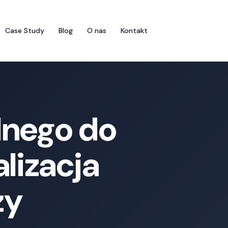
Case Study
Blog
O nas
Kontakt
lnego do
lizacja
ży