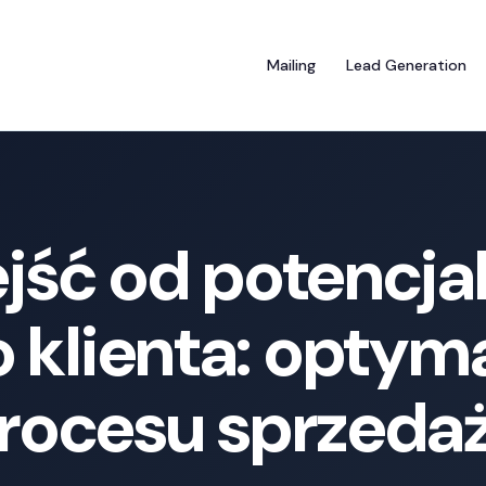
Mailing
Lead Generation
ejść od potencja
o klienta: optyma
rocesu sprzeda