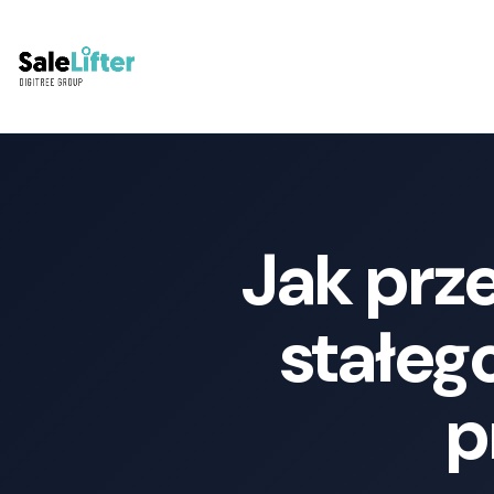
Jak prz
stałeg
p