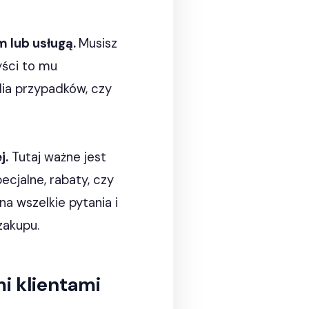
 lub usługą.
Musisz
yści to mu
dia przypadków, czy
j.
Tutaj ważne jest
cjalne, rabaty, czy
a wszelkie pytania i
zakupu.
mi klientami