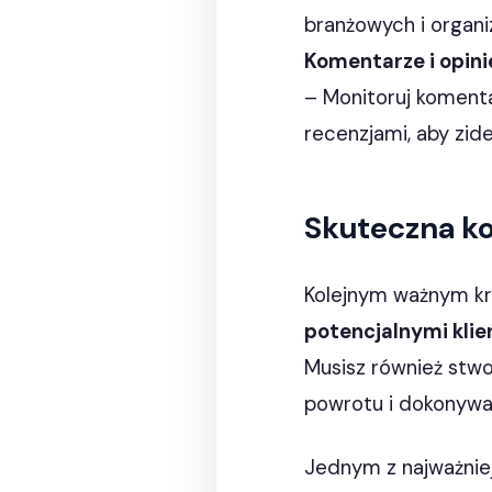
branżowych i organ
Komentarze i opini
– Monitoruj komenta
recenzjami, aby zid
Skuteczna k
Kolejnym ważnym kr
potencjalnymi klie
Musisz również stwo
powrotu i dokonywan
Jednym z najważniej