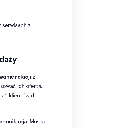
y serwisach z
edaży
anie relacji z
esować ich ofertą.
cać klientów do
omunikacja.
Musisz