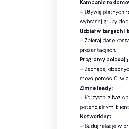
Kampanie reklamo
– Używaj płatnych r
wybranej grupy doce
Udział w targach i 
– Zbieraj dane kon
prezentacjach.
Programy polecają
– Zachęcaj obecnych
może pomóc Ci w ge
Zimne leady:
– Korzystaj z baz d
potencjalnymi klien
Networking:
– Buduj relacje w b