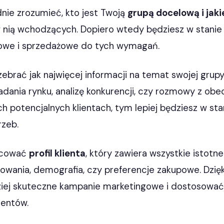
dnie zrozumieć, kto jest Twoją
grupą docelową i jaki
 nią wchodzących. Dopiero wtedy będziesz w stani
gowe i sprzedażowe do tych wymagań.
ebrać jak najwięcej informacji na temat swojej grup
adania rynku, analizę konkurencji, czy rozmowy z obe
ch potencjalnych klientach, tym lepiej będziesz w s
rzeb.
acować
profil klienta
, który zawiera wszystkie istotne
esowania, demografia, czy preferencje zakupowe. Dzię
iej skuteczne kampanie marketingowe i dostosować
ientów.