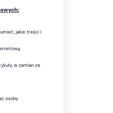
żowych:
umieć, jakie treści i
ternetową.
tykuły, w zamian za
wać osoby