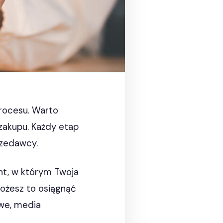
rocesu. Warto
 zakupu. Każdy etap
rzedawcy.
, w którym Twoja
Możesz to osiągnąć
owe, media