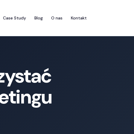
Case Study
Blog
O nas
Kontakt
zystać
etingu