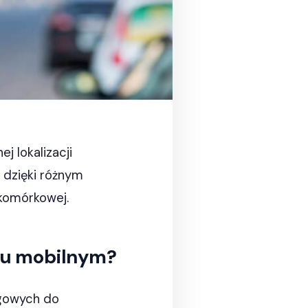
j lokalizacji
e dzięki różnym
 komórkowej.
ngu mobilnym?
ngowych do