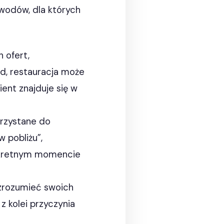
owodów, dla których
 ofert,
ad, restauracja może
ient znajduje się w
orzystane do
w pobliżu”,
onkretnym momencie
j zrozumieć swoich
 z kolei przyczynia