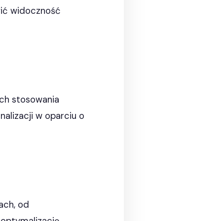
awić widoczność
ach stosowania
alizacji w oparciu o
ach, od