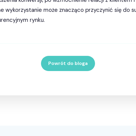
ększenia konwersji, po wzmocnienie relacji z klientem 
tne wykorzystanie może znacząco przyczynić się do s
urencyjnym rynku.
Powrót do bloga