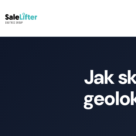
Jak s
geolo