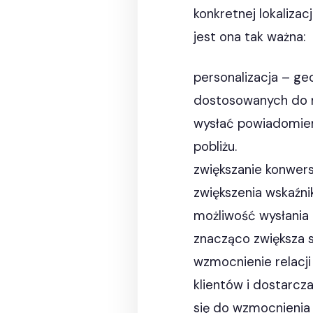
konkretnej lokalizac
jest ona tak ważna:
personalizacja – ge
dostosowanych do mi
wysłać powiadomieni
pobliżu.
zwiększanie konwers
zwiększenia wskaźnik
możliwość wysłania
znacząco zwiększa s
wzmocnienie relacji 
klientów i dostarcza
się do wzmocnienia r