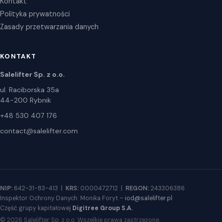
Kontakt
Polityka prywatności
Zasady przetwarzania danych
KONTAKT
Salelifter Sp. z o.o.
ul. Raciborska 35a
44-200 Rybnik
+48 530 407 176
contact@salelifter.com
NIP:
642-31-83-413 |
KRS:
0000472712 |
REGON:
243306386
Inspektor Ochrony Danych: Monika Foryt –
iod@salelifter.pl
Część grupy kapitałowej
Digitree Group S.A.
© 2026 Salelifter Sp. z o.o. Wszelkie prawa zastrzeżone.