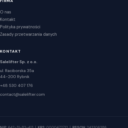
FIRMA
O nas
Kontakt
Polityka prywatności
Zasady przetwarzania danych
KONTAKT
Salelifter Sp. z o.o.
ul. Raciborska 35a
44-200 Rybnik
+48 530 407 176
contact@salelifter.com
NIP:
642-31-83-413 |
KRS:
0000472712 |
REGON:
243306386