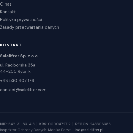
O nas
Kontakt
Polityka prywatności
Zasady przetwarzania danych
KONTAKT
Salelifter Sp. z o.o.
ul. Raciborska 35a
44-200 Rybnik
+48 530 407 176
contact@salelifter.com
NIP:
642-31-83-413 |
KRS:
0000472712 |
REGON:
243306386
Inspektor Ochrony Danych: Monika Foryt –
iod@salelifter.pl