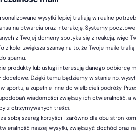
onalizowane wysyłki lepiej trafiają w realne potrze
zansa na otwarcia oraz interakcję. Systemy pocztowe
anych z Twojej domeny spotyka się z reakcją, więc Tw
 z kolei zwiększa szansę na to, że Twoje maile trafią
 do spamu.
kie produkty lub usługi interesują danego odbiorcę
 docelowe. Dzięki temu będziemy w stanie np. wysył
 sportu, a zupełnie inne do wielbicieli podróży. Prz
upodobań wiadomości zwiększy ich otwieralność, a w
cy z otrzymywanych treści.
za sobą szereg korzyści i zarówno dla obu stron komun
ieralność naszej wysyłki, zwiększyć dochód oraz n