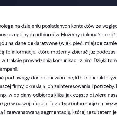
olega na dzieleniu posiadanych kontaktów ze wzglę
poszczególnych odbiorców. Możemy dokonać rozróżn
ędu na dane deklaratywne (wiek, płeć, miejsce zamie
. Są to informacje, które możemy zbierać już podczas
e w trakcie prowadzenia komunikacji z nim. Dzięki 
kampanii.
ć pod uwagę dane behawioralne, które charakteryz
zej firmy, określają ich zainteresowania i potrzeby
p.: w co dany odbiorca klika, jak często otwiera na
je go w naszej ofercie. Tego typu informacje są niezw
ną i zaawansowaną segmentację, której rezultatem j