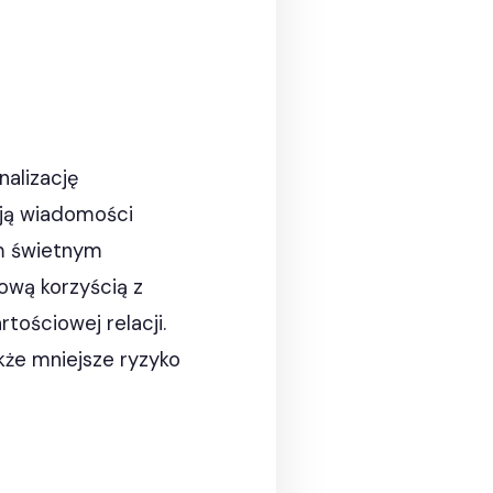
alizację
ają wiadomości
em świetnym
wą korzyścią z
tościowej relacji.
że mniejsze ryzyko