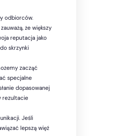
by odbiorców.
 zauważą, że większy
oja reputacja jako
 do skrzynki
 możemy zacząć
ać specjalne
esłanie dopasowanej
 rezultacie
ikacji. Jeśli
awiązać lepszą więź