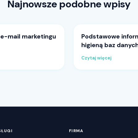
Najnowsze podobne wpisy
e-mail marketingu
Podstawowe inform
higieną baz danyc
Czytaj więcej
SŁUGI
FIRMA