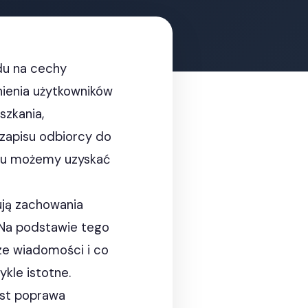
du na cechy
ienia użytkowników
szkania,
 zapisu odbiorcy do
temu możemy uzyskać
ują zachowania
. Na podstawie tego
sze wiadomości i co
ykle istotne.
est poprawa