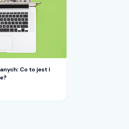
nych: Co to jest i
ne?