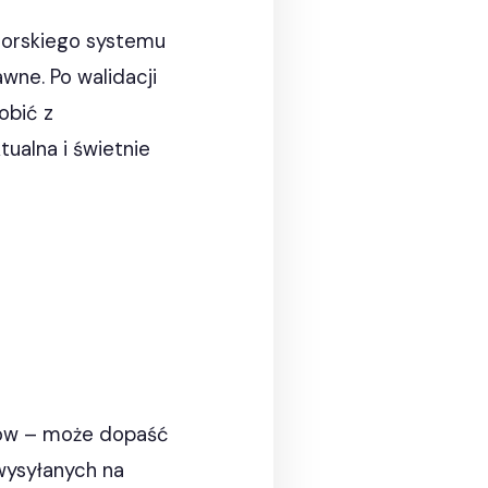
torskiego systemu
wne. Po walidacji
obić z
ualna i świetnie
ików – może dopaść
wysyłanych na