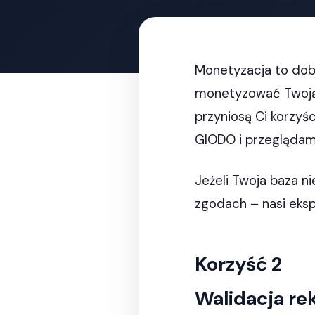
Monetyzacja to dob
monetyzować Twoją b
przyniosą Ci korzyś
GIODO i przeglądamy 
Jeżeli Twoja baza n
zgodach – nasi eks
Korzyść 2
Walidacja r