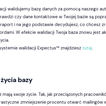
zacji walidujemy bazę danych za pomocą naszego au
rawdzi czy dane kontaktowe w Twojej bazie są popra
raport i na jego podstawie decydujesz, co chcesz zr
rdami. W efekcie walidacji Twoja baza znowu jest akt
ycia.
 systemie walidacji Expectus™ znajdziesz
tutaj
.
 życia bazy
 mają swoje życie. Tak, jak przeciążonych pracown
 drastyczne zmniejszenie procentu otwarć mailingów 