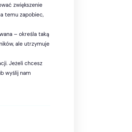
wować zwiększenie
na temu zapobiec,
wana – określa taką
ików, ale utrzymuje
ji. Jeżeli chcesz
ub wyślij nam