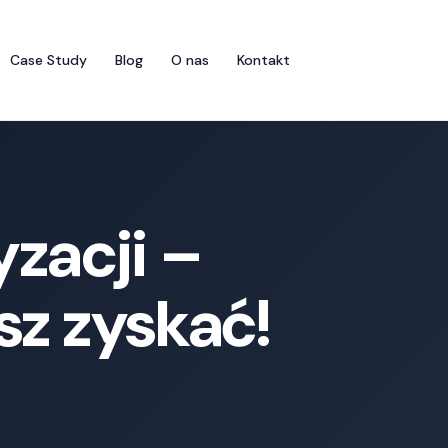
Case Study
Blog
O nas
Kontakt
zacji –
sz zyskać!