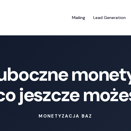
Mailing
Lead Generation
 uboczne monety
o jeszcze może
MONETYZACJA BAZ