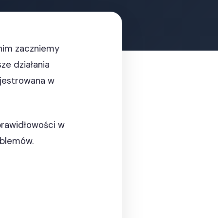
anim zaczniemy
ze działania
ejestrowana w
eprawidłowości w
oblemów.