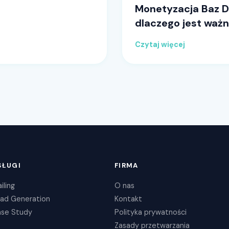
Monetyzacja Baz Da
dlaczego jest waż
Czytaj więcej
SŁUGI
FIRMA
iling
O nas
ad Generation
Kontakt
se Study
Polityka prywatności
Zasady przetwarzania