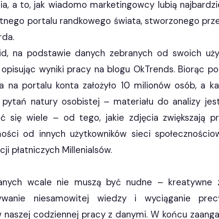
a, a to, jak wiadomo marketingowcy lubią najbardzi
entnego portalu randkowego świata, stworzonego pr
rda.
id, na podstawie danych zebranych od swoich użyt
 opisując wyniki pracy na blogu OkTrends. Biorąc p
na portalu konta założyło 10 milionów osób, a k
ytań natury osobistej – materiału do analizy jes
 się wiele – od tego, jakie zdjęcia zwiększają 
ości od innych użytkowników sieci społecznościow
i płatniczych Millenialsów.
anych wcale nie muszą być nudne – kreatywne zbi
wanie niesamowitej wiedzy i wyciąganie precy
naszej codziennej pracy z danymi. W końcu zaang