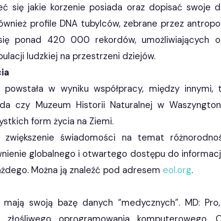
ieć się jakie korzenie posiada oraz dopisać swoje
również profile DNA tubylców, zebrane przez antro
się ponad 420 000 rekordów, umożliwiających o
acji ludzkiej na przestrzeni dziejów.
cia
 powstała w wyniku współpracy, między innymi, tak
rda czy Muzeum Historii Naturalnej w Waszyngton
stkich form życia na Ziemi.
st zwiększenie świadomości na temat różnorodnoś
nienie globalnego i otwartego dostępu do informacj
każdego. Można ją znaleźć pod adresem
eol.org
.
 mają swoją bazę danych “medycznych”. MD: Pro,
w złośliwego oprogramowania komputerowego. O