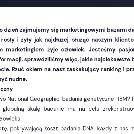
 co dzień zajmujemy się marketingowymi bazami da
rosły i żyły jak najdłużej, służąc naszym klien
 marketingiem żyje człowiek. Jesteśmy pasjon
ormacji, sprawdziliśmy więc, jakie najciekawsze
cie. Rzuć okiem na nasz zaskakujący ranking i prz
być nudne.
iczny
o National Geographic, badania genetyczne i IBM? 
 globalną skalę badanie ma na celu zrekonstruow
łowieka.
tę, pokrywającą koszt badania DNA, każdy z nas 