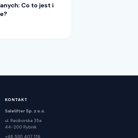
nych: Co to jest i
ne?
KONTAKT
Salelifter Sp. z o.o.
ul. Raciborska 35a
44-200 Rybnik
+48 530 407 176