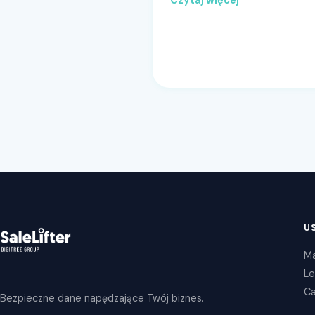
U
Ma
Le
Ca
Bezpieczne dane napędzające Twój biznes.