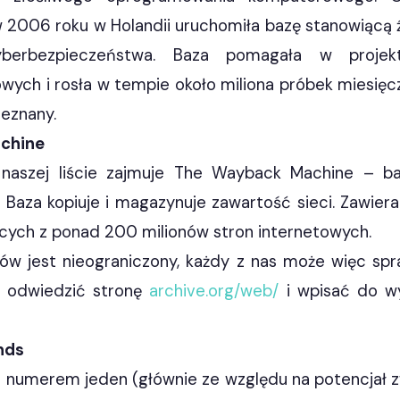
w 2006 roku w Holandii uruchomiła bazę stanowiącą ź
berbezpieczeństwa. Baza pomagała w projek
wych i rosła w tempie około miliona próbek miesięcz
ieznany.
chine
 naszej liście zajmuje The Wayback Machine – b
 Baza kopiuje i magazynuje zawartość sieci. Zawier
ych z ponad 200 milionów stron internetowych.
ów jest nieograniczony, każdy z nas może więc spra
y odwiedzić stronę
archive.org/web/
i wpisać do wy
nds
numerem jeden (głównie ze względu na potencjał 