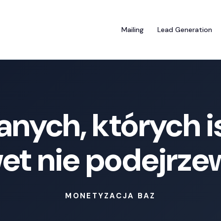
Mailing
Lead Generation
anych, których i
et nie podejrze
MONETYZACJA BAZ