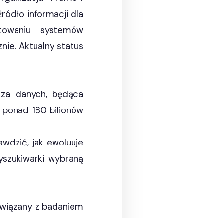
ródło informacji dla
towaniu systemów
nie. Aktualny status
aza danych, będąca
a ponad 180 bilionów
wdzić, jak ewoluuje
szukiwarki wybraną
związany z badaniem