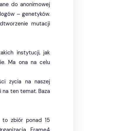
 dane do anonimowej
pologów – genetyków.
dtworzenie mutacji
ich instytucji, jak
ie. Ma ona na celu
ci życia na naszej
i na ten temat. Baza
 to zbiór ponad 15
rganizacja Frame4