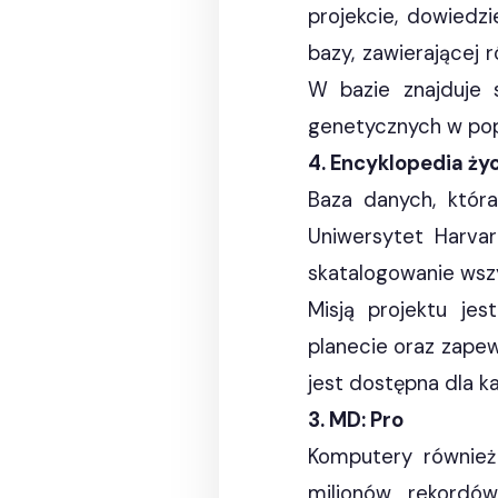
projekcie, dowiedz
bazy, zawierającej 
W bazie znajduje 
genetycznych w popul
4. Encyklopedia ży
Baza danych, która
Uniwersytet Harva
skatalogowanie wszy
Misją projektu je
planecie oraz zapew
jest dostępna dla 
3. MD: Pro
Komputery również
milionów rekordó