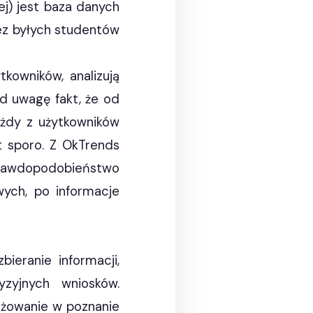
ej) jest baza danych
zez byłych studentów
kowników, analizują
od uwagę fakt, że od
ażdy z użytkowników
t sporo. Z OkTrends
prawdopodobieństwo
ych, po informacje
eranie informacji,
zyjnych wniosków.
ażowanie w poznanie