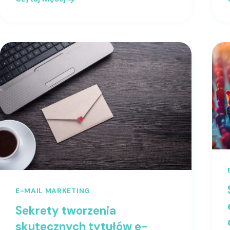
E-MAIL MARKETING
Sekrety tworzenia
skutecznych tytułów e-