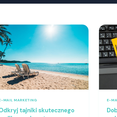
E-MAIL MARKETING
E-MA
Odkryj tajniki skutecznego
Dob