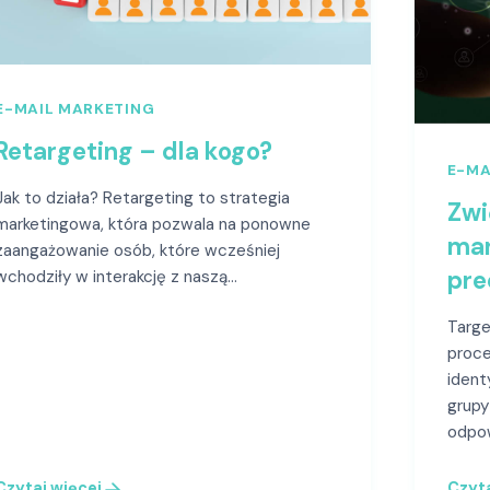
E-MAIL MARKETING
Retargeting – dla kogo?
E-MA
Jak to działa? Retargeting to strategia
Zwi
marketingowa, która pozwala na ponowne
mar
zaangażowanie osób, które wcześniej
pre
wchodziły w interakcję z naszą…
Targe
proce
ident
grupy
odpow
Czytaj więcej
Czyta