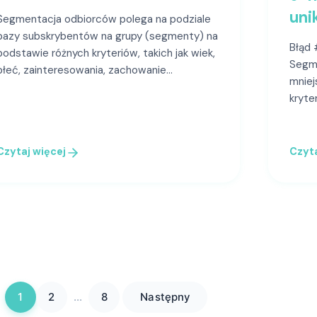
uni
Segmentacja odbiorców polega na podziale
bazy subskrybentów na grupy (segmenty) na
Błąd 
podstawie różnych kryteriów, takich jak wiek,
Segme
płeć, zainteresowania, zachowanie…
mniej
kryter
Czytaj więcej
Czyta
1
2
…
8
Następny