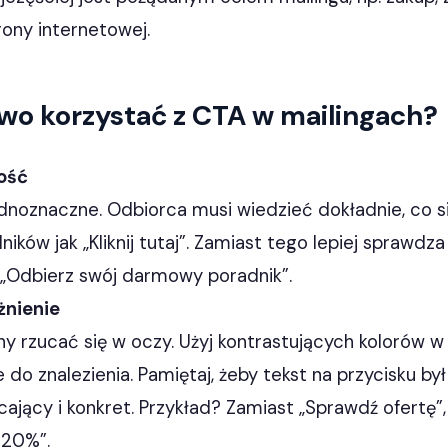
ony internetowej.
wo korzystać z CTA w mailingach?
ość
noznaczne. Odbiorca musi wiedzieć dokładnie, co si
ólników jak „Kliknij tutaj”. Zamiast tego lepiej sprawdz
„Odbierz swój darmowy poradnik”.
żnienie
ny rzucać się w oczy. Użyj kontrastujących kolorów w
 do znalezienia. Pamiętaj, żeby tekst na przycisku był 
ający i konkret. Przykład? Zamiast „Sprawdź ofertę”,
 20%”.