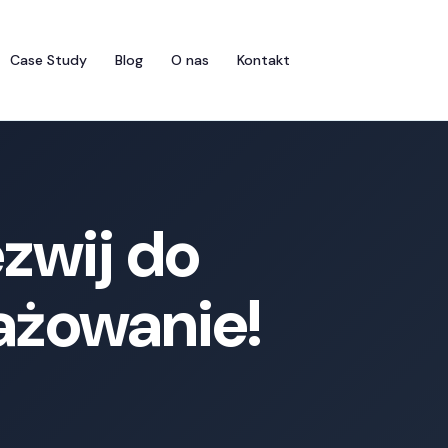
Case Study
Blog
O nas
Kontakt
zwij do
gażowanie!