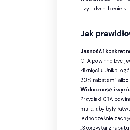
czy odwiedzenie str
Jak prawidło
Jasność i konkretn
CTA powinno być jed
kliknięciu. Unikaj og
20% rabatem” albo 
Widoczność i wyró
Przyciski CTA powin
maila, aby były łatwe
jednocześnie zachęc
„Skorzystaj z rabatu