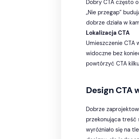
Dobry CTA często odw
„Nie przegap” buduj
dobrze działa w kam
Lokalizacja CTA
Umieszczenie CTA w 
widoczne bez koniec
powtórzyć CTA kilkuk
Design CTA w
Dobrze zaprojektowa
przekonująca treść s
wyróżniało się na t