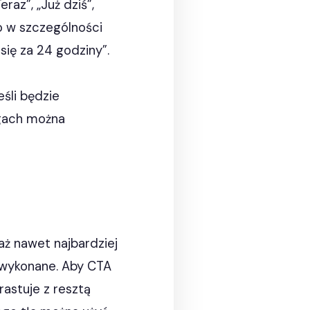
raz”, „Już dziś”,
o w szczególności
ię za 24 godziny”.
śli będzie
ngach można
aż nawet najbardziej
le wykonane. Aby CTA
trastuje z resztą