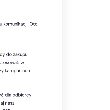
u komunikacji. Oto
rcy do zakupu.
e stosować w
czy kampaniach
yć dla odbiorcy
aj nasz