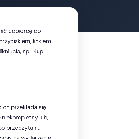
onić odbiorcę do
rzyciskiem, linkiem
nięcia, np. „Kup
 on przekłada się
 niekompletny lub,
po przeczytaniu
zapis na wydarzenie