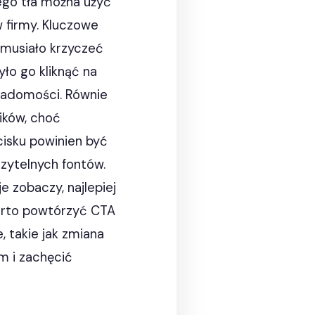
nego tła można użyć
 firmy. Kluczowe
 musiało krzyczeć
ło go kliknąć na
wiadomości. Równie
ików, choć
cisku powinien być
czytelnych fontów.
e zobaczy, najlepiej
 warto powtórzyć CTA
, takie jak zmiana
m i zachęcić