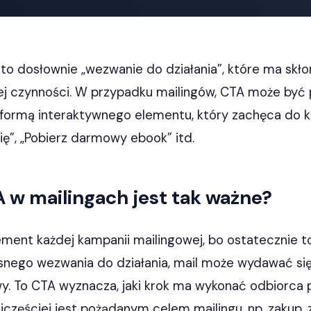
) to dosłownie „wezwanie do działania”, które ma skł
j czynności. W przypadku mailingów, CTA może być p
formą interaktywnego elementu, który zachęca do klik
 się”, „Pobierz darmowy ebook” itd.
 w mailingach jest tak ważne?
ment każdej kampanii mailingowej, bo ostatecznie to
asnego wezwania do działania, mail może wydawać się
y. To CTA wyznacza, jaki krok ma wykonać odbiorca 
częściej jest pożądanym celem mailingu, np. zakup, 