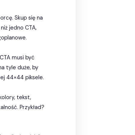
orcę. Skup się na
niż jedno CTA,
goplanowe.
 CTA musi być
 tyle duże, by
iej 44×44 piksele.
olory, tekst,
alność. Przykład?