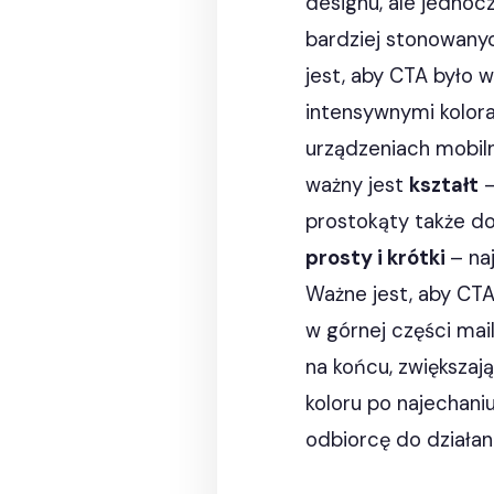
designu, ale jednoc
bardziej stonowanyc
jest, aby CTA było 
intensywnymi kolora
urządzeniach mobiln
ważny jest
kształt
–
prostokąty także do
prosty i krótki
– na
Ważne jest, aby CTA 
w górnej części mail
na końcu, zwiększają
koloru po najechani
odbiorcę do działani