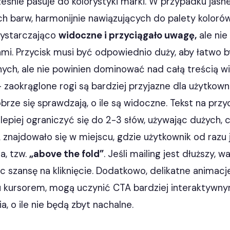
ześnie pasuje do kolorystyki marki. W przypadku jas
h barw, harmonijnie nawiązujących do palety kolorów
wystarczająco
widoczne i przyciągało uwagę,
ale nie
mi. Przycisk musi być odpowiednio duży, aby łatwo by
ych, ale nie powinien dominować nad całą treścią 
 zaokrąglone rogi są bardziej przyjazne dla użytkown
brze się sprawdzają, o ile są widoczne. Tekst na przy
jlepiej ograniczyć się do 2-3 słów, używając dużych, 
znajdowało się w miejscu, gdzie użytkownik od razu j
a, tzw.
„above the fold”
. Jeśli mailing jest dłuższy,
c szansę na kliknięcie. Dodatkowo, delikatne animacje
u kursorem, mogą uczynić CTA bardziej interaktywny
a, o ile nie będą zbyt nachalne.