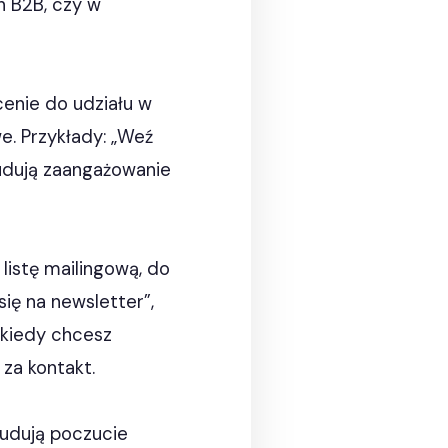
h B2B, czy w
cenie do udziału w
e. Przykłady: „Weź
budują zaangażowanie
listę mailingową, do
ię na newsletter”,
, kiedy chcesz
za kontakt.
Budują poczucie