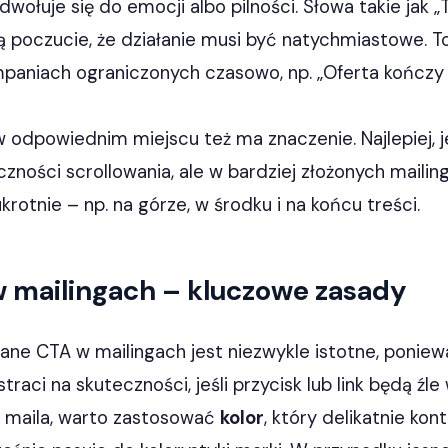
ołuje się do emocji albo pilności. Słowa takie jak „Te
ą poczucie, że działanie musi być natychmiastowe. T
paniach ograniczonych czasowo, np. „Oferta kończy s
odpowiednim miejscu też ma znaczenie. Najlepiej, je
zności scrollowania, ale w bardziej złożonych maili
rotnie – np. na górze, w środku i na końcu treści.
 mailingach – kluczowe zasady
ne CTA w mailingach jest niezwykle istotne, poniew
traci na skuteczności, jeśli przycisk lub link będą ź
le maila, warto zastosować
kolor
, który delikatnie kon