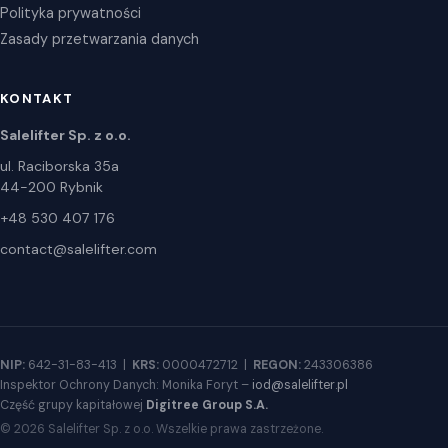
Polityka prywatności
Zasady przetwarzania danych
KONTAKT
Salelifter Sp. z o.o.
ul. Raciborska 35a
44-200 Rybnik
+48 530 407 176
contact@salelifter.com
NIP:
642-31-83-413 |
KRS:
0000472712 |
REGON:
243306386
Inspektor Ochrony Danych: Monika Foryt –
iod@salelifter.pl
Część grupy kapitałowej
Digitree Group S.A.
© 2026 Salelifter Sp. z o.o. Wszelkie prawa zastrzeżone.