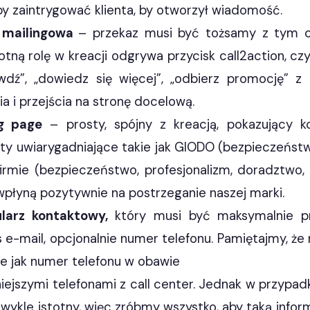
aby zaintrygować klienta, by otworzył wiadomość.
a mailingowa
– przekaz musi być tożsamy z tym 
otną rolę w kreacji odgrywa przycisk call2action, cz
awdź”, „dowiedz się więcej”, „odbierz promocję” 
ia i przejścia na stronę docelową.
ng page
– prosty, spójny z kreacją, pokazujący ko
ty uwiarygadniające takie jak GIODO (bezpieczeństw
firmie (bezpieczeństwo, profesjonalizm, doradztwo
wpłyną pozytywnie na postrzeganie naszej marki.
larz kontaktowy,
który musi być maksymalnie pro
s e-mail, opcjonalnie numer telefonu. Pamiętajmy, że
e jak numer telefonu w obawie
niejszymi telefonami z call center. Jednak w przypad
zwykle istotny, więc zróbmy wszystko, aby taką infor