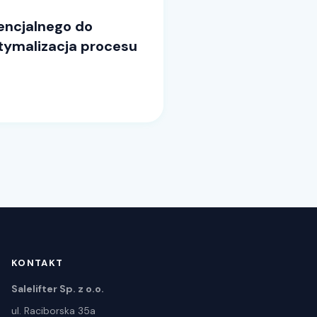
encjalnego do
ptymalizacja procesu
KONTAKT
Salelifter Sp. z o.o.
ul. Raciborska 35a