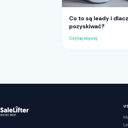
Co to są leady i dlac
pozyskiwać?
Czytaj więcej
U
Ma
Le