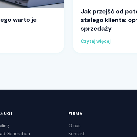
Jak przejść od pot
zego warto je
stałego klienta: o
sprzedaży
Czytaj więcej
SŁUGI
FIRMA
iling
O nas
ad Generation
Kontakt