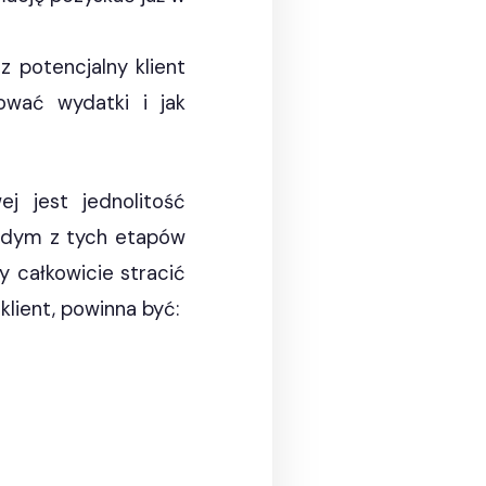
sz potencjalny klient
ować wydatki i jak
j jest jednolitość
ażdym z tych etapów
 całkowicie stracić
klient, powinna być: