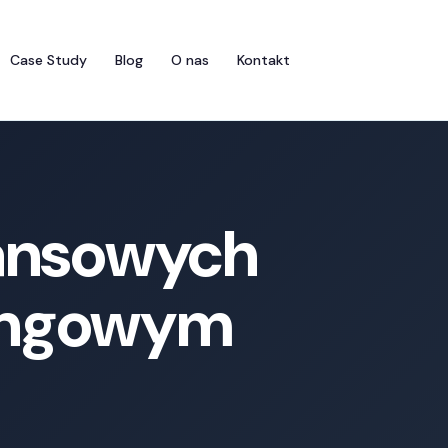
Case Study
Blog
O nas
Kontakt
nansowych
lingowym