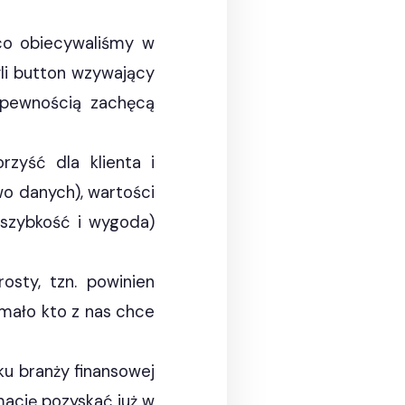
co obiecywaliśmy w
yli button wzywający
z pewnością zachęcą
rzyść dla klienta i
o danych), wartości
, szybkość i wygoda)
sty, tzn. powinien
 mało kto z nas chce
ku branży finansowej
mację pozyskać już w