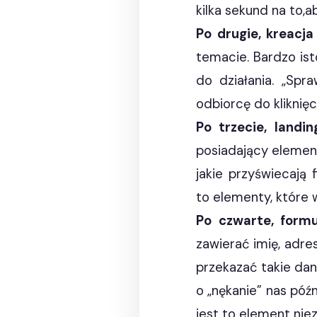
kilka sekund na to,
Po drugie, kreacj
temacie. Bardzo ist
do działania. „Spr
odbiorcę do kliknięc
Po trzecie, landi
posiadający elemen
jakie przyświecają 
to elementy, które 
Po czwarte, formu
zawierać imię, adre
przekazać takie dan
o „nękanie” nas póź
jest to element nie