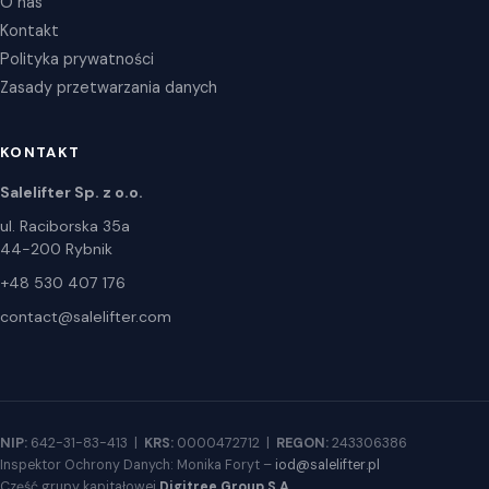
O nas
Kontakt
Polityka prywatności
Zasady przetwarzania danych
KONTAKT
Salelifter Sp. z o.o.
ul. Raciborska 35a
44-200 Rybnik
+48 530 407 176
contact@salelifter.com
NIP:
642-31-83-413 |
KRS:
0000472712 |
REGON:
243306386
Inspektor Ochrony Danych: Monika Foryt –
iod@salelifter.pl
Część grupy kapitałowej
Digitree Group S.A.