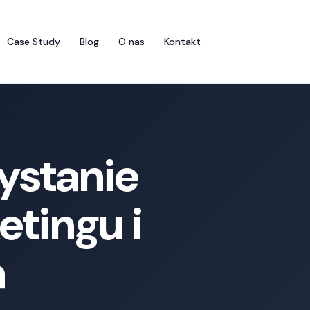
Case Study
Blog
O nas
Kontakt
ystanie
tingu i
a