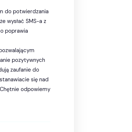
em do potwierdzania
oże wysłać SMS-a z
co poprawia
 pozwalającym
wanie pozytywnych
dują zaufanie do
astanawiacie się nad
. Chętnie odpowiemy