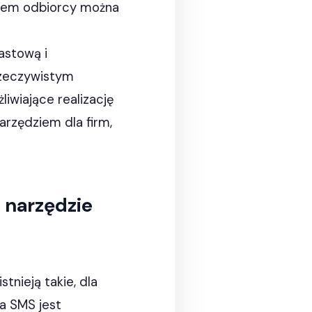
eniem odbiorcy można
astową i
rzeczywistym
iwiające realizację
arzędziem dla firm,
 narzędzie
tnieją takie, dla
ja SMS jest