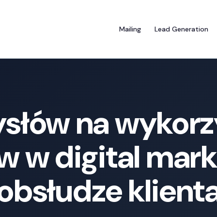
Mailing
Lead Generation
słów na wykorz
 w digital marke
obsłudze klient