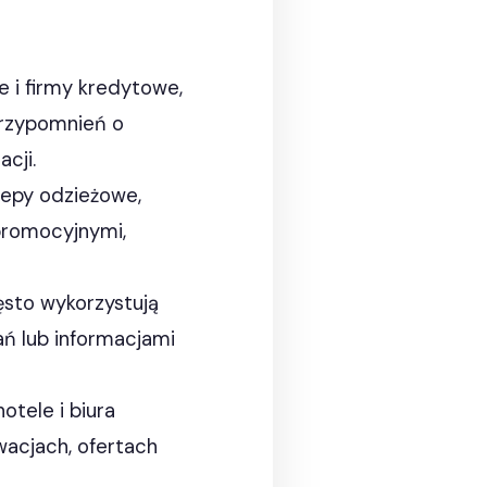
e i firmy kredytowe,
przypomnień o
cji.
klepy odzieżowe,
promocyjnymi,
zęsto wykorzystują
ń lub informacjami
hotele i biura
wacjach, ofertach