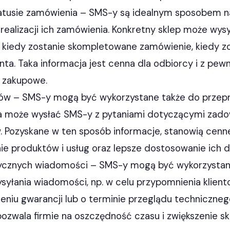
atusie zamówienia – SMS-y są idealnym sposobem 
 realizacji ich zamówienia. Konkretny sklep może wys
 kiedy zostanie skompletowane zamówienie, kiedy zo
enta. Taka informacja jest cenna dla odbiorcy i z pe
 zakupowe.
entów – SMS-y mogą być wykorzystane także do prze
rma może wysłać SMS-y z pytaniami dotyczącymi zadow
. Pozyskane w ten sposób informacje, stanowią cenne
ie produktów i usług oraz lepsze dostosowanie ich d
ycznych wiadomości – SMS-y mogą być wykorzysta
łania wiadomości, np. w celu przypomnienia kliento
zeniu gwarancji lub o terminie przeglądu techniczn
ozwala firmie na oszczędność czasu i zwiększenie s