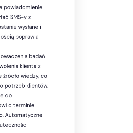
na powiadomienie
yłać SMS-y z
stanie wysłane i
wnością poprawia
prowadzenia badań
olenia klienta z
 źródło wiedzy, co
o potrzeb klientów.
ne do
wi o terminie
ego. Automatyczne
kuteczności