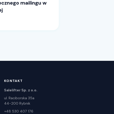
tecznego mailingu w
ej
KONTAKT
Salelifter Sp. z o.o.
ul. Raciborska 35a
44-200 Rybnik
+48 530 407 176