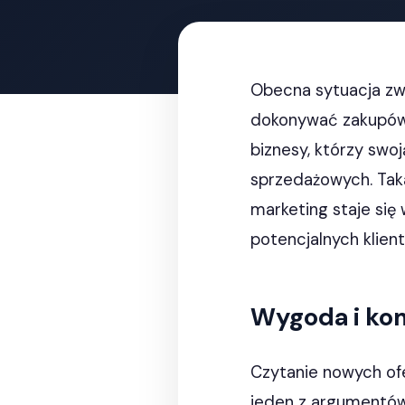
Obecna sytuacja zwi
dokonywać zakupów 
biznesy, którzy swo
sprzedażowych. Taka
marketing staje si
potencjalnych klient
Wygoda i ko
Czytanie nowych ofe
jeden z argumentów,