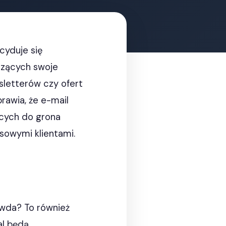
cyduje się
dzących swoje
sletterów czy ofert
rawia, że e-mail
ących do grona
asowymi klientami.
awda? To również
al będą