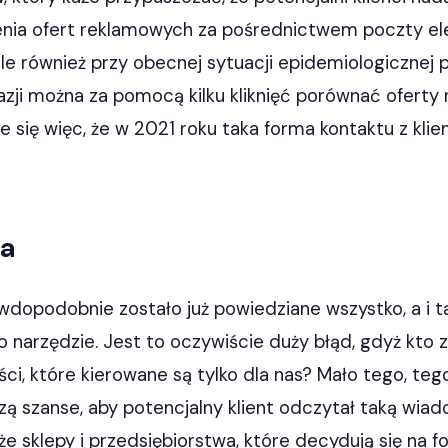
nia ofert reklamowych za pośrednictwem poczty elek
ale również przy obecnej sytuacji epidemiologicznej 
azji można za pomocą kilku kliknięć porównać ofert
e się więc, że w 2021 roku taka forma kontaktu z kli
ja
awdopodobnie zostało już powiedziane wszystko, a i t
 narzędzie. Jest to oczywiście duży błąd, gdyż kto z 
, które kierowane są tylko dla nas? Mało tego, teg
ą szanse, aby potencjalny klient odczytał taką wia
że sklepy i przedsiębiorstwa, które decydują się na f