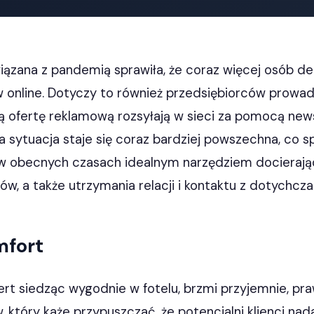
ązana z pandemią sprawiła, że coraz więcej osób de
online. Dotyczy to również przedsiębiorców prowa
ją ofertę reklamową rozsyłają w sieci za pomocą new
 sytuacja staje się coraz bardziej powszechna, co sp
ę w obecnych czasach idealnym narzędziem docieraj
ów, a także utrzymania relacji i kontaktu z dotychcz
mfort
rt siedząc wygodnie w fotelu, brzmi przyjemnie, pr
 który każe przypuszczać, że potencjalni klienci nad