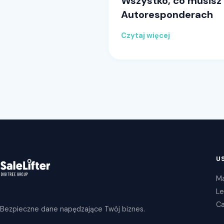
Wszystko, co musisz 
Autoresponderach
Czytaj więcej
U
Ma
Le
Ca
Bezpieczne dane napędzające Twój biznes.