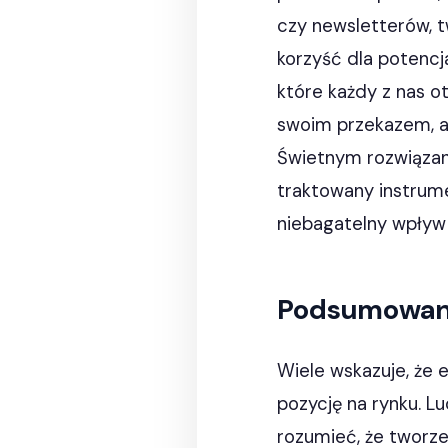
czy newsletterów, tw
korzyść dla potencja
które każdy z nas o
swoim przekazem, ab
Świetnym rozwiązani
traktowany instrume
niebagatelny wpływ 
Podsumowan
Wiele wskazuje, że
pozycję na rynku. L
rozumieć, że tworz