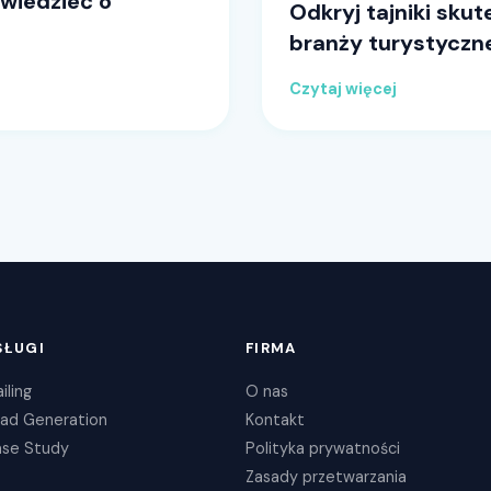
wiedzieć o
Odkryj tajniki sku
branży turystyczn
Czytaj więcej
SŁUGI
FIRMA
iling
O nas
ad Generation
Kontakt
se Study
Polityka prywatności
Zasady przetwarzania