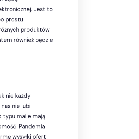
tronicznej. Jest to
po prostu
y różnych produktów
entem również będzie
ak nie każdy
nas nie lubi
o typu maile mają
domość. Pandemia
ormę wysyłki ofert