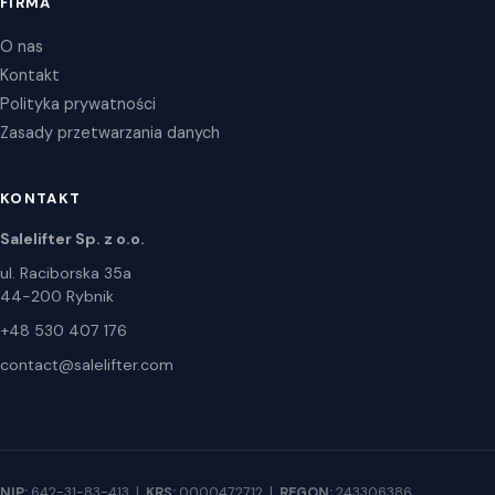
FIRMA
O nas
Kontakt
Polityka prywatności
Zasady przetwarzania danych
KONTAKT
Salelifter Sp. z o.o.
ul. Raciborska 35a
44-200 Rybnik
+48 530 407 176
contact@salelifter.com
NIP:
642-31-83-413 |
KRS:
0000472712 |
REGON:
243306386