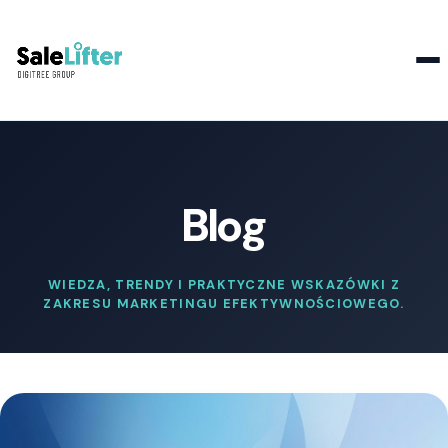
Kontakt
Blog
WIEDZA, TRENDY I PRAKTYCZNE WSKAZÓWKI Z
ZAKRESU MARKETINGU EFEKTYWNOŚCIOWEGO.