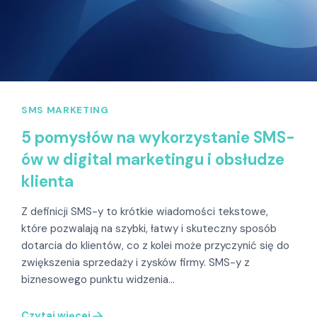
SMS MARKETING
5 pomysłów na wykorzystanie SMS-
ów w digital marketingu i obsłudze
klienta
Z definicji SMS-y to krótkie wiadomości tekstowe,
które pozwalają na szybki, łatwy i skuteczny sposób
dotarcia do klientów, co z kolei może przyczynić się do
zwiększenia sprzedaży i zysków firmy. SMS-y z
biznesowego punktu widzenia…
Czytaj więcej