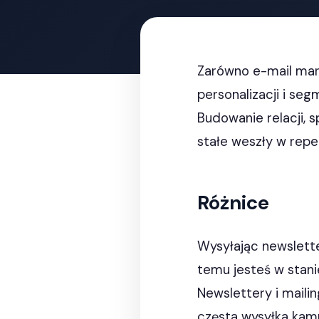
Zarówno e-mail mark
personalizacji i se
Budowanie relacji, s
stałe weszły w repe
Różnice
Wysyłając newslette
temu jesteś w stani
Newslettery i maili
częsta wysyłka kam