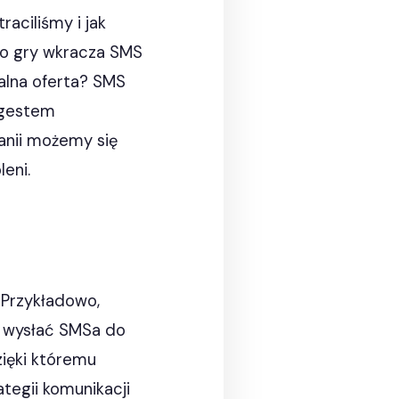
aciliśmy i jak
do gry wkracza SMS
jalna oferta? SMS
 gestem
anii możemy się
eni.
 Przykładowo,
ia wysłać SMSa do
zięki któremu
tegii komunikacji