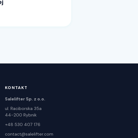
ej
KONTAKT
Salelifter Sp. z o.o.
ul. Raciborska 35a
44-200 Rybnik
+48 530 407 176
contact@salelifter.com