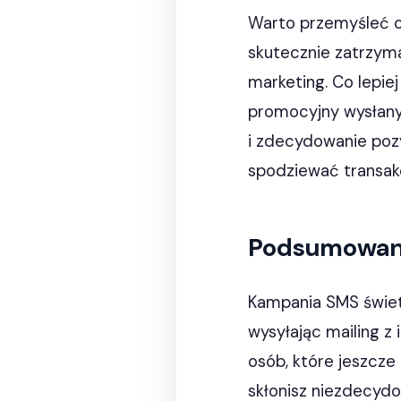
Warto przemyśleć co
skutecznie zatrzyma
marketing. Co lepie
promocyjny wysłan
i zdecydowanie pozy
spodziewać transakc
Podsumowan
Kampania SMS świetn
wysyłając mailing z
osób, które jeszcze 
skłonisz niezdecydo