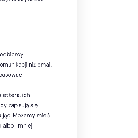
 odbiorcy
munikacji niż email,
opasować
ettera, ich
y zapisują się
esując. Możemy mieć
 albo i mniej