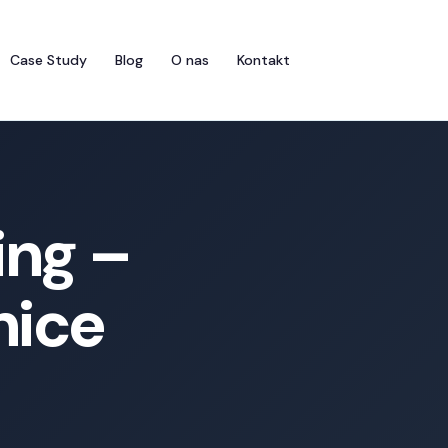
Case Study
Blog
O nas
Kontakt
ing –
nice