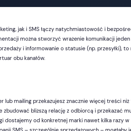
eting, jak i SMS łączy natychmiastowość i bezpośred
gmentacji można stworzyć wrażenie komunikacji jeden
przedaży i informowanie o statusie (np. przesyłki), to
rtuar obu kanałów.
r lub mailing przekazujesz znacznie więcej treści niż
e zbudować bliższą relację z odbiorcą i przekazać mu
ngi dostajemy od konkretnej marki nawet kilka razy w 
panii SMS – szczególnie sprzedażowych – mogłaby j