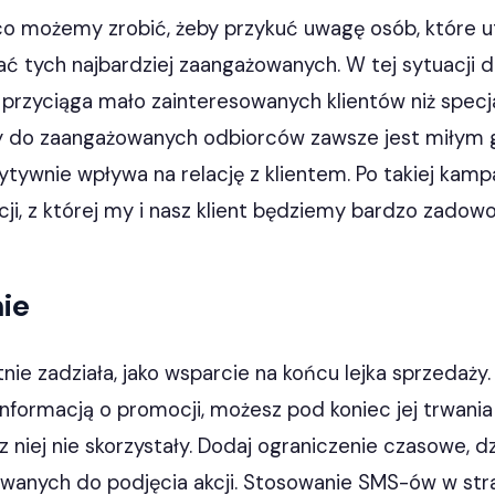
 możemy zrobić, żeby przykuć uwagę osób, które utr
ć tych najbardziej zaangażowanych. W tej sytuacji 
j przyciąga mało zainteresowanych klientów niż spec
y do zaangażowanych odbiorców zawsze jest miłym
tywnie wpływa na relację z klientem. Po takiej kamp
ji, z której my i nasz klient będziemy bardzo zadowol
ie
ie zadziała, jako wsparcie na końcu lejka sprzedaży.
 informacją o promocji, możesz pod koniec jej trwan
z niej nie skorzystały. Dodaj ograniczenie czasowe, d
wanych do podjęcia akcji. Stosowanie SMS-ów w stra